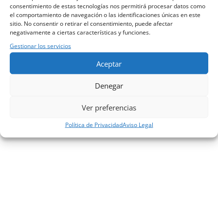
consentimiento de estas tecnologías nos permitirá procesar datos como
el comportamiento de navegación o las identificaciones únicas en este
sitio. No consentir o retirar el consentimiento, puede afectar
negativamente a ciertas características y funciones.
Gestionar los servicios
911 383 685
/
639 450 682
Aceptar
direccionpinto@smile-dent.es
Denegar
Plaza Egido de la Fuente 18, Pinto, Madrid
Ver preferencias
Política de Privacidad
Aviso Legal