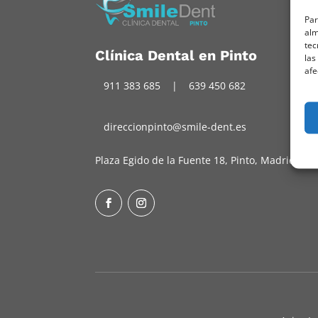
Par
alm
tec
Clínica Dental en Pinto
las
afe
911 383 685
|
639 450 682
direccionpinto@smile-dent.es
Plaza Egido de la Fuente 18, Pinto, Madrid
Facebook
Instagram