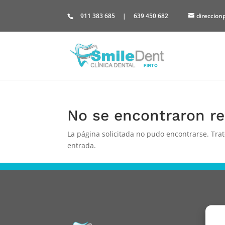
Skip
to
911 383 685
|
639 450 682
direccion
content
No se encontraron re
La página solicitada no pudo encontrarse. Trat
entrada.