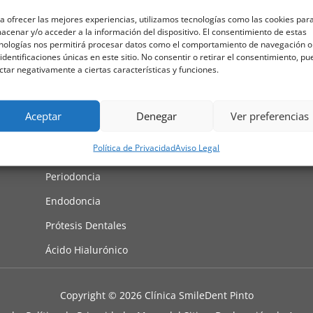
Tratamientos
a ofrecer las mejores experiencias, utilizamos tecnologías como las cookies par
Odontología General
acenar y/o acceder a la información del dispositivo. El consentimiento de estas
nologías nos permitirá procesar datos como el comportamiento de navegación o
Estética Dental
 identificaciones únicas en este sitio. No consentir o retirar el consentimiento, p
ctar negativamente a ciertas características y funciones.
Ortodoncia
Odontopediatría
Aceptar
Denegar
Ver preferencias
Implantes Dentales
Política de Privacidad
Aviso Legal
Tecnología Dental 3D
Periodoncia
Endodoncia
Prótesis Dentales
Ácido Hialurónico
Copyright © 2026 Clínica SmileDent Pinto