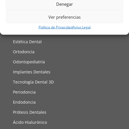
Denegar
Facebook
Instagram
Ver preferencias
Tratamientos
Política de Privacidad
Aviso Legal
Odontología General
Estética Dental
Ortodoncia
Odontopediatría
Implantes Dentales
Tecnología Dental 3D
Periodoncia
Endodoncia
Prótesis Dentales
Ácido Hialurónico