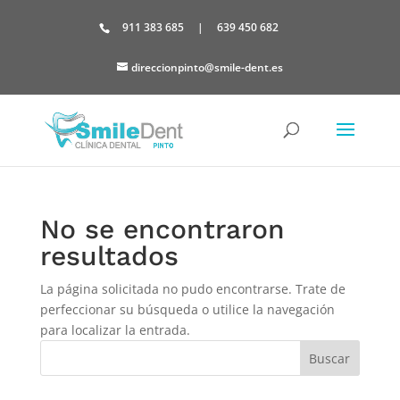
Skip
to
911 383 685
|
639 450 682
content
direccionpinto@smile-dent.es
No se encontraron
resultados
La página solicitada no pudo encontrarse. Trate de
perfeccionar su búsqueda o utilice la navegación
para localizar la entrada.
Buscar