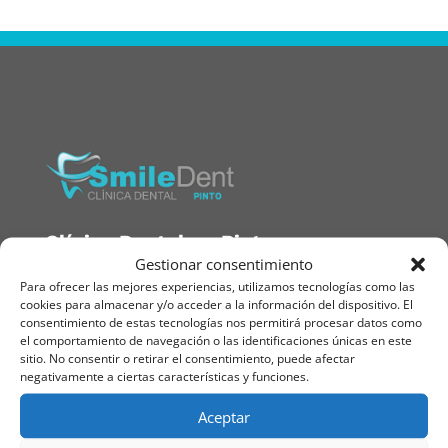
Clínica Dental en Pinto
Gestionar consentimiento
911 383 685
|
639 450 682
Para ofrecer las mejores experiencias, utilizamos tecnologías como las
cookies para almacenar y/o acceder a la información del dispositivo. El
consentimiento de estas tecnologías nos permitirá procesar datos como
el comportamiento de navegación o las identificaciones únicas en este
direccionpinto@smile-dent.es
sitio. No consentir o retirar el consentimiento, puede afectar
negativamente a ciertas características y funciones.
Plaza Egido de la Fuente 18, Pinto, Madrid
Aceptar