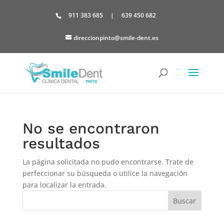
Skip
to
911 383 685
|
639 450 682
content
direccionpinto@smile-dent.es
No se encontraron
resultados
La página solicitada no pudo encontrarse. Trate de
perfeccionar su búsqueda o utilice la navegación
para localizar la entrada.
Buscar