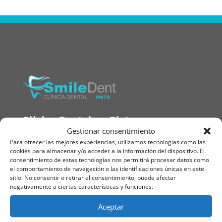
Clínica Dental en Pinto
Gestionar consentimiento
911 383 685
|
639 450 682
Para ofrecer las mejores experiencias, utilizamos tecnologías como las
cookies para almacenar y/o acceder a la información del dispositivo. El
consentimiento de estas tecnologías nos permitirá procesar datos como
el comportamiento de navegación o las identificaciones únicas en este
direccionpinto@smile-dent.es
sitio. No consentir o retirar el consentimiento, puede afectar
negativamente a ciertas características y funciones.
Plaza Egido de la Fuente 18, Pinto, Madrid
Aceptar